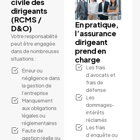
civile des
dirigeants
(RCMS /
En pratique,
D&O)
l’assurance
Votre responsabilité
dirigeant
peut être engagée
prend en
dans de nombreuses
charge
situations :
Les frais
Erreur ou
d’avocats et
négligence dans
frais de
la gestion de
défense
l’entreprise
Les
Manquement
dommages-
aux obligations
intérêts
légales ou
réclamés
réglementaires
Les frais
Faute de
d’enquête ou
gestion réelle ou