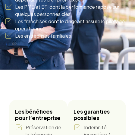
Les PME et ETI dont la performance repose sur
quelques personnes clés
Les franchises dont le dirigeant assure le pilotage
opérationnel
Les entreprises familiales
Les bénéfices
Les garanties
pour l’entreprise
possibles
Préservation de
Indemnité
la trésorerie
journalière /