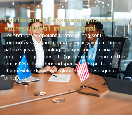
Les besoins d’assurance pour les
entreprises à l’international
Les entreprises opérant à l’international sont
confrontées à de nombreux imprévus (événements
naturels, instabilité politique, litiges commerciaux,
problèmes logistiques, etc.) qui peuvent compromettre
leur activité. Il est donc indispensable de protéger
chaque volet de l’activité globale. Parmi les risques
principaux :