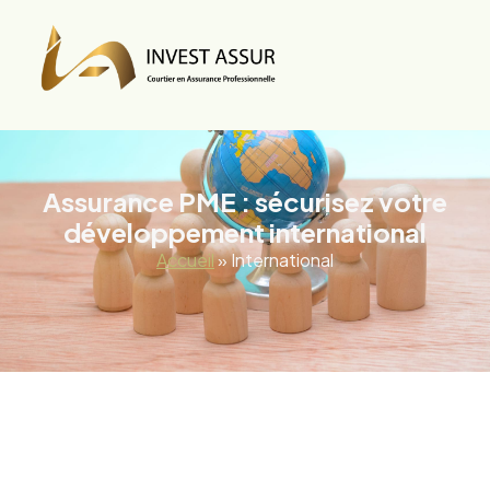
Assurance PME : sécurisez votre
développement international
Accueil
»
International