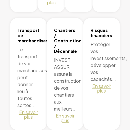
plus
Transport
Chantiers
Risques
de
/
financiers
marchandises
Contruction
Protéger
/
Le
Décennale
vos
transport
investissements,
INVEST
de vos
développer
ASSUR
marchandises
vos
assure la
peut
capacités....
construction
donner
En savoir
de vos
plus
lieu à
chantiers
toutes
aux
sortes...
meilleurs...
En savoir
En savoir
plus
plus