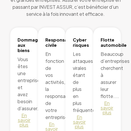
passant par INVEST ASSUR, c’est bénéficier d’un
service à la fois innovant et efficace.
Dommages
Responsabilité
Cyber
Flotte
aux
civile
risques
automobile
biens
En
Les
Beaucoup
Vous
fonction
attaques
d’entreprises
êtes
de
virales
cherchent
une
vos
étant
à
entreprise
activités,
de
assurer
et
la
plus
leur
avez
responsabilité
en
flotte....
besoin
de
plus
En
savoir
d’assurer...
votre
fréquentes...
plus
En
entreprise...
En
savoir
savoir
En
plus
plus
savoir