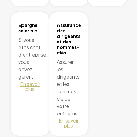
Épargne
Assurance
salariale
des
dirigeants
Si vous
et des
êtes chef
hommes-
clés
d’entreprise,
vous
Assurer
devez
les
gérer...
dirigeants
En savoir
et les
plus
hommes
clé de
votre
entreprise...
En savoir
plus