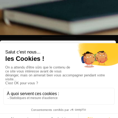
Nous respectons votre vie privée.
Appelez-
Adresse
Envoyez-
Nous utilisons des cookies pour améliorer votre expérience
nous
nous un
826 Avenue
de navigation, diffuser des publicités ou des contenus
message
+33 1 48 73
Roger
personnalisés et analyser notre trafic. En cliquant sur « Tout
63 00
Salengro
contact@investassur.com
accepter », vous consentez à notre utilisation des cookies.
92370
Chaville
Personnaliser
Tout rejeter
Accepter tout