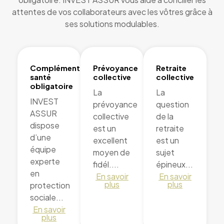
attentes de vos collaborateurs avec les vôtres grâce à
ses solutions modulables.
Complémentaire
Prévoyance
Retraite
santé
collective
collective
obligatoire
La
La
INVEST
prévoyance
question
ASSUR
collective
de la
dispose
est un
retraite
d’une
excellent
est un
équipe
moyen de
sujet
experte
fidél....
épineux...
en
En savoir
En savoir
plus
plus
protection
sociale...
En savoir
plus