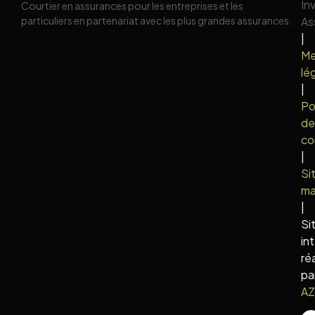
In
Courtier en assurances pour les entreprises et les
particuliers en partenariat avec les plus grandes assurances.
As
|
Me
lé
|
Po
de
co
|
Si
m
|
Si
in
ré
pa
AZ