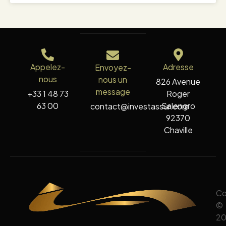
Appelez-
Adresse
Envoyez-
nous
nous un
826 Avenue
message
+33 1 48 73
Roger
63 00
Salengro
contact@investassur.com
92370
Chaville
Co
©
20