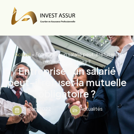
Accueil
»
Entreprise : un salarié peut-il refuser la
mutuelle obligatoire ?
Entreprise : un salarié
peut-il refuser la mutuelle
obligatoire ?
31 mars 2022
Actualités